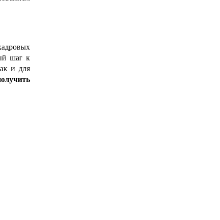
кадровых
й шаг к
ак и для
получить