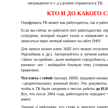
награждение и т. д.) должно отражаться в ТК.
КТО И ДО КАКОГО 
Оцифровать ТК может как работодатель, так и рабо
Если вы сейчас не работаете (нет работодателя), 
сотрудник, который выдает талон и направляет 
записаться через личный кабинет на сайте ПФУ.
Для записи нужен ключ ЭЦП (его можно получить
Укрсиббанк и др.). Авторизуйтесь в личном каби
«Запис на прийом», далее выберите город/область,
книжки» нет
-
выбирайте близкую тему («отриманн
правильно.
Что взять с собой:
паспорт, ИНН, трудовую книжку,
-
среднее/высшее), военный билет. Эти документы 
чтобы в ТК были сведения о местах работы
до 01.0
Все, что после 2004 года, работодатели передают
имеет.
Данные о работнике, его стаже и зарплате хран