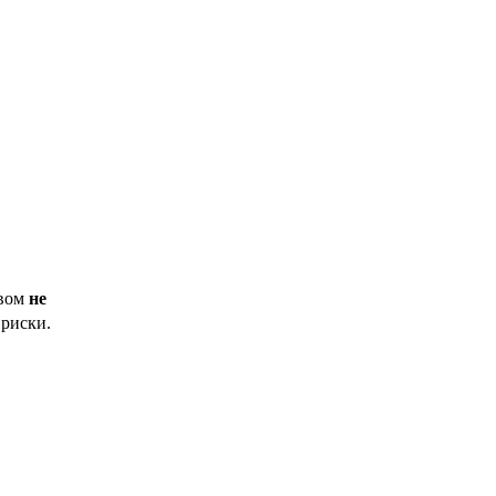
твом
не
риски.