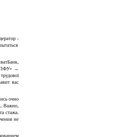
одератор
-
пытаться
ватБанк,
з ПФУ» →
 трудової
авит вас
лись очно
. Важно,
та стажа.
ачения не
зованием