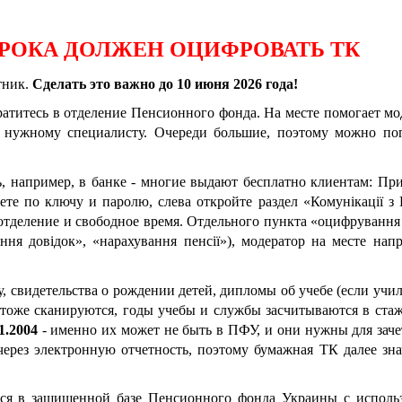
СРОКА ДОЛЖЕН ОЦИФРОВАТЬ ТК
тник.
Сделать это важно до 10 июня 2026 года!
обратитесь в отделение Пенсионного фонда. На месте помогает м
к нужному специалисту. Очереди большие, поэтому можно по
, например, в банке
-
многие выдают бесплатно клиентам: При
нете по ключу и паролю, слева откройте раздел «Комунікації 
 отделение и свободное время. Отдельного пункта «оцифрування
я довідок», «нарахування пенсії»), модератор на месте напр
 свидетельства о рождении детей, дипломы об учебе (если учи
тоже сканируются, годы учебы и службы засчитываются в стаж
1.2004
-
именно их может не быть в ПФУ, и они нужны для заче
 через электронную отчетность, поэтому бумажная ТК далее зн
ятся в защищенной базе Пенсионного фонда Украины с исполь