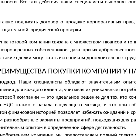
льности. Все эти действия наши специалисты выполнят оп
также подписать договор о продаже корпоративных прав, 
й тщательной юридической проверки.
пка готовой компании связана с множеством нюансов и тонкос
 непроверенных собственников, даже при их добросовестно
такие сделки могут стать источником дополнительных трудно
РЕИМУЩЕСТВА ПОКУПКИ КОМПАНИИ У НА
подход.
Наши специалисты обладают значительным опыто
шения для каждого клиента, учитывая их уникальные потребн
отовой компании — это идеальное решение для тех, кто хо
а НДС только с начала следующего месяца, и это при соб
той финансовой историей позволяет избежать ожиданий и сра
 разнообразные варианты предприятий, подходящих для ра
ачительным опытом в определённой сфере деятельности.
риобретением компании мы предоставляем полный спектр 